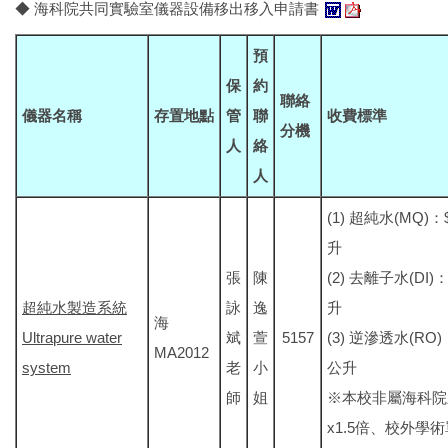
◆ 海科院共同實驗室儀器設備移出移入申請書
預
保
約
聯絡
儀器名稱
存置地點
管
聯
收費標準
分機
人
絡
人
(1) 超純水(MQ)：
升
張
陳
(2) 去離子水(DI)：
超純水製造系統
詠
逸
升
海
Ultrapure water
斌
萱
5157
(3) 逆滲透水(RO)：
MA2012
system
老
小
公升
師
姐
※本校非屬海科院
x1.5倍、校外學術