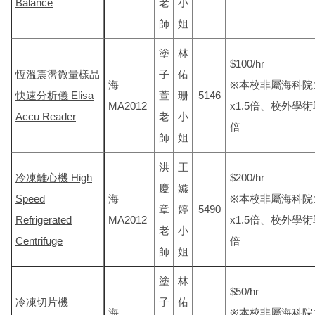
Balance
老
小
師
姐
塗
林
$100/hr
恆溫震盪微量樣品
子
佑
海
※本校非屬海科院
快速分析儀 Elisa
萱
珊
5146
MA2012
x1.5倍、校外學術
Accu Reader
老
小
倍
師
姐
洪
王
冷凍離心機 High
$200/hr
慶
嬿
Speed
海
※本校非屬海科院
章
婷
5490
Refrigerated
MA2012
x1.5倍、校外學術
老
小
Centrifuge
倍
師
姐
塗
林
$50/hr
冷凍切片機
子
佑
海
※本校非屬海科院