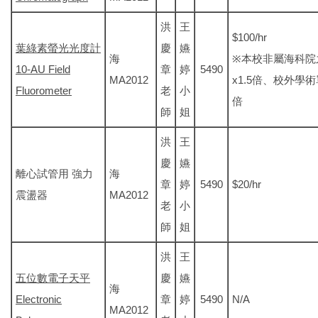
洪
王
$100/hr
葉綠素螢光光度計
慶
嬿
海
※本校非屬海科院
10-AU Field
章
婷
5490
MA2012
x1.5倍、校外學術
Fluorometer
老
小
倍
師
姐
洪
王
慶
嬿
離心試管用 強力
海
章
婷
5490
$20/hr
震盪器
MA2012
老
小
師
姐
洪
王
五位數電子天平
慶
嬿
海
Electronic
章
婷
5490
N/A
MA2012