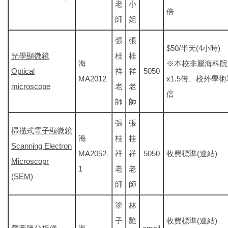
老
小
倍
師
姐
張
張
$50/半天(4小時)
光學顯微鏡
桂
桂
海
※本校非屬海科院
Optical
祥
祥
5050
MA2012
x1.5倍、校外學術
microscope
老
老
倍
師
師
張
張
掃描式電子顯微鏡
海
桂
桂
Scanning Electron
MA2052-
祥
祥
5050
收費標準(連結)
Microscopr
1
老
老
(SEM)
師
師
塗
林
子
艷
收費標準(連結)