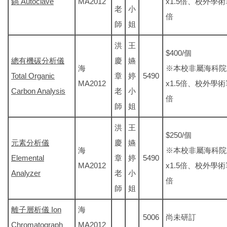
鍋 Autoclave
MA2012
x1.5倍、校外學術
老
小
倍
師
姐
洪
王
$400/個
總有機碳分析儀
慶
嬿
海
※本校非屬海科院
Total Organic
章
婷
5490
MA2012
x1.5倍、校外學術
Carbon Analysis
老
小
倍
師
姐
洪
王
$250/個
元素分析儀
慶
嬿
海
※本校非屬海科院
Elemental
章
婷
5490
MA2012
x1.5倍、校外學術
Analyzer
老
小
倍
師
姐
離子層析儀 Ion
海
5006
尚未研訂
Chromatograph
MA2012