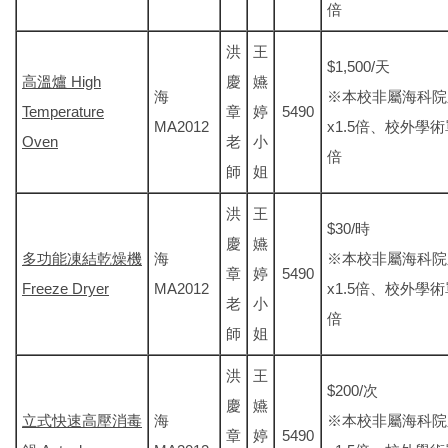
倍
洪
王
$1,500/天
高溫爐 High
慶
嬿
海
※本校非屬海科院
Temperature
章
婷
5490
MA2012
x1.5倍、校外學術
Oven
老
小
倍
師
姐
洪
王
$30/時
慶
嬿
多功能凍結乾燥機
海
※本校非屬海科院
章
婷
5490
Freeze Dryer
MA2012
x1.5倍、校外學術
老
小
倍
師
姐
洪
王
$200/次
慶
嬿
立式快速高壓消毒
海
※本校非屬海科院
章
婷
5490