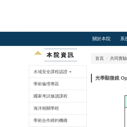
跳
到
主
要
內
容
關於本院
系
區
本院資訊
首頁
共同實驗
水域安全課程認證
光學顯微鏡 Opti
學術倫理專區
國家考試修讀課程
海洋相關學程
學術合作締約機構