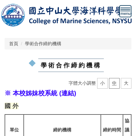
跳
到
主
要
內
容
首頁
學術合作締約機構
區
學術合作締約機構
字體大小調整
小
中
大
※ 本校姊妹校系統 (連結)
國 外
協
單位
締約機構
締約時間
議