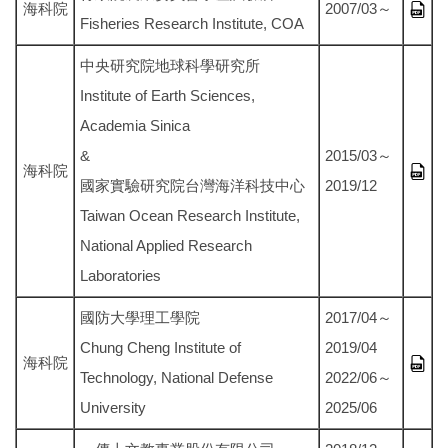
海科院
2007/03～
Fisheries Research Institute, COA
中央研究院地球科學研究所
Institute of Earth Sciences,
Academia Sinica
&
2015/03～
海科院
國家實驗研究院台灣海洋科技中心
2019/12
Taiwan Ocean Research Institute,
National Applied Research
Laboratories
國防大學理工學院
2017/04～
Chung Cheng Institute of
2019/04
海科院
Technology, National Defense
2022/06～
University
2025/06