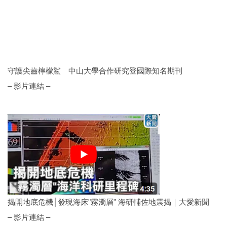
守護尖齒檸檬鯊 中山大學合作研究登國際知名期刊
– 影片連結 –
揭開地底危機│發現海床"霧濁層" 海研輔佐地震揭｜大愛新聞
– 影片連結 –