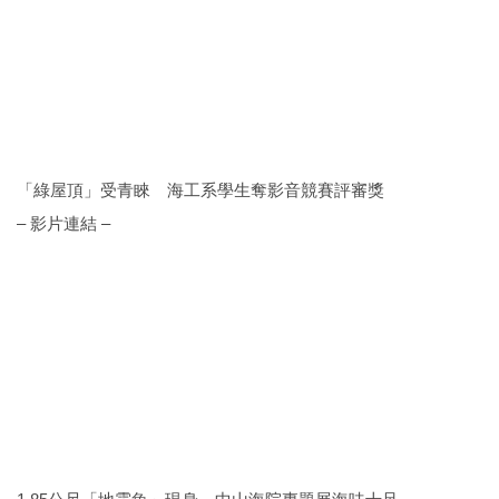
「綠屋頂」受青睞 海工系學生奪影音競賽評審獎
– 影片連結 –