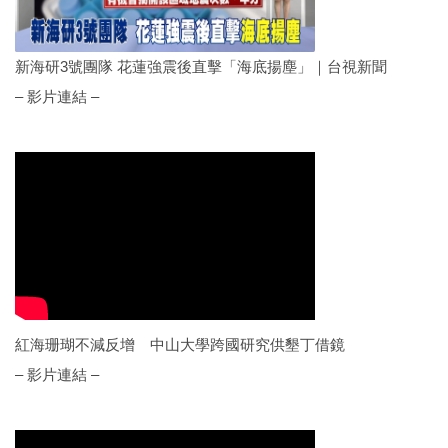
新海研3號團隊 花蓮強震後直擊「海底揚塵」｜台視新聞
– 影片連結 –
紅海珊瑚不減反增 中山大學跨國研究供墾丁借鏡
– 影片連結 –