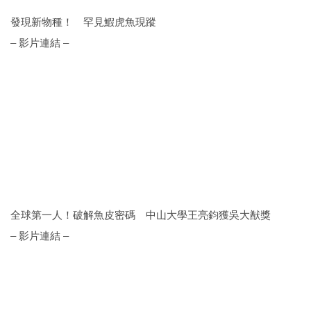
發現新物種！ 罕見鰕虎魚現蹤
– 影片連結 –
全球第一人！破解魚皮密碼 中山大學王亮鈞獲吳大猷獎
– 影片連結 –