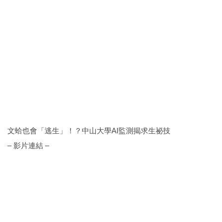
文蛤也會「逃生」！？中山大學AI監測揭求生祕技
– 影片連結 –