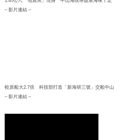
1.85公尺「地震魚」現身 中山海院專題展海味十足
– 影片連結 –
較原船大2.7倍 科技部打造「新海研三號」交船中山
– 影片連結 –