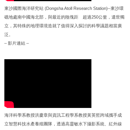
東沙國際海洋研究站 (Dongsha Atoll Research Station)--東沙環
礁地處南中國海北部，與最近的陸塊距離超過250公里，遺世獨
立，其特殊的地理環境造就了值得深入探討的科學議題相當廣
泛。
– 影片連結 –
海洋科學系教授洪慶章與資訊工程學系教授黃英哲跨域攜手成
立智慧科技水產養殖團隊，透過高靈敏水下攝影系統、紅外線