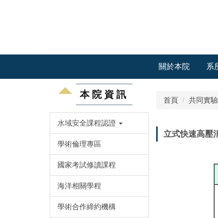
跳
到
主
要
內
容
關於本院
系
區
本院資訊
首頁
共同實驗
水域安全課程認證
立式快速高壓消毒
學術倫理專區
國家考試修讀課程
海洋相關學程
學術合作締約機構