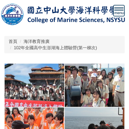
跳
到
主
要
內
容
首頁
海洋教育推廣
區
102年全國高中生澎湖海上體驗營(第一梯次)